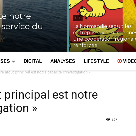
te notre
CCI
u service du
La Normandie séduit les
entreprises vietnamiennes
une coopération régional
renforcée
ISES
DIGITAL
ANALYSES
LIFESTYLE
VIDE
tre atout principal est notre capacité d’investigation »
t principal est notre
gation »
267