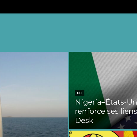
CCI
Nigeria–États‑Uni
renforce ses liens
Desk