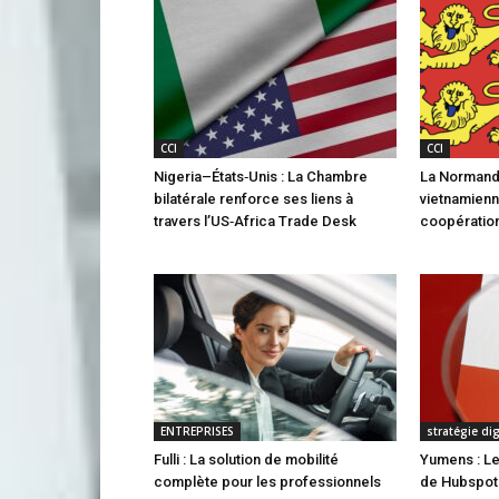
CCI
CCI
Nigeria–États‑Unis : La Chambre
La Normandi
bilatérale renforce ses liens à
vietnamienn
travers l’US‑Africa Trade Desk
coopération
ENTREPRISES
stratégie di
Fulli : La solution de mobilité
Yumens : Le
complète pour les professionnels
de Hubspot