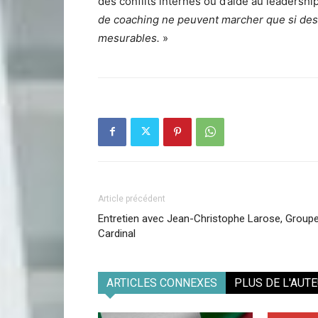
des conflits internes ou d’aide au leadersh
de coaching ne peuvent marcher que si des ob
mesurables.
»
Article précédent
Entretien avec Jean-Christophe Larose, Group
Cardinal
ARTICLES CONNEXES
PLUS DE L'AUT