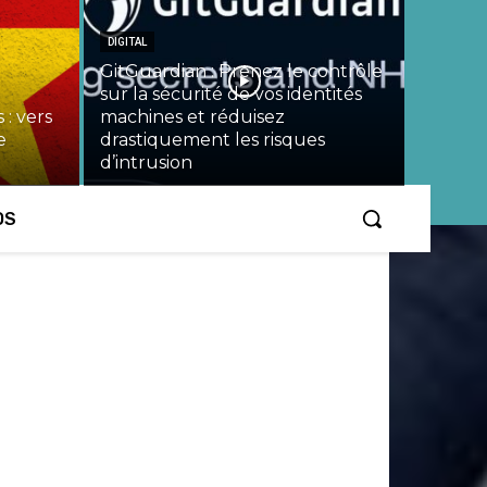
DIGITAL
GitGuardian : Prenez le contrôle
sur la sécurité de vos identités
 : vers
machines et réduisez
e
drastiquement les risques
d’intrusion
OS