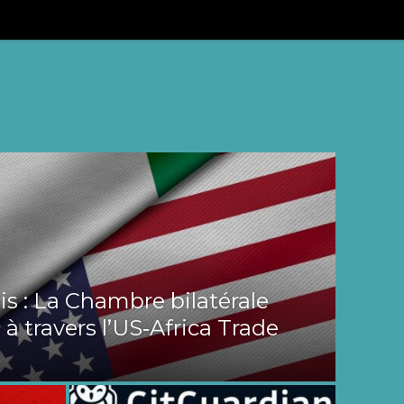
s : La Chambre bilatérale
 à travers l’US‑Africa Trade