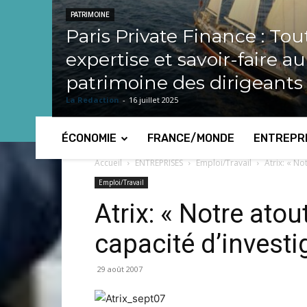
PATRIMOINE
Paris Private Finance : Tou
expertise et savoir-faire a
patrimoine des dirigeants
La Redaction
-
16 juillet 2025
ÉCONOMIE
FRANCE/MONDE
ENTREPR
Accueil
ENTREPRISES
Emploi/Travail
Atrix: « No
Emploi/Travail
Atrix: « Notre atou
capacité d’investi
29 août 2007