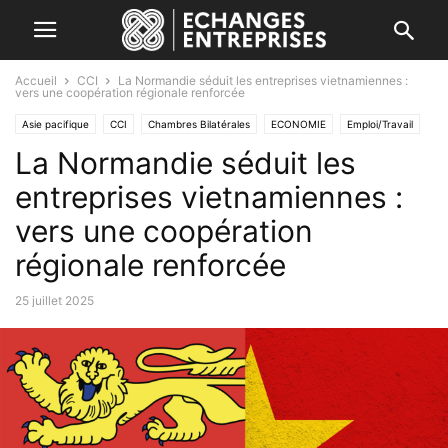
Accueil
CCI
La Normandie séduit les entreprises vietnamiennes :
vers une coopération régionale renforcée
Asie pacifique
CCI
Chambres Bilatérales
ECONOMIE
Emploi/Travail
La Normandie séduit les
ENTREPRISES
Formation
France
FRANCE/MONDE
Import/Export
Industrie
Investissement
Marchés
Services aux entreprises
entreprises vietnamiennes :
Vie des réseaux
vers une coopération
régionale renforcée
25 juillet 2025