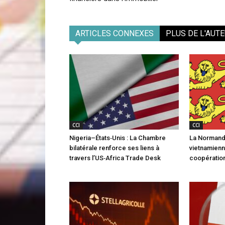
ARTICLES CONNEXES
PLUS DE L'AUT
CCI
CCI
Nigeria–États‑Unis : La Chambre
La Normandi
bilatérale renforce ses liens à
vietnamienn
travers l’US‑Africa Trade Desk
coopération