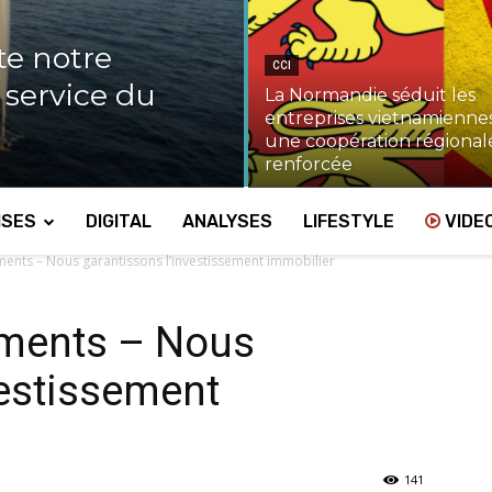
te notre
CCI
u service du
La Normandie séduit les
entreprises vietnamiennes
une coopération régional
renforcée
ISES
DIGITAL
ANALYSES
LIFESTYLE
VIDE
ements – Nous garantissons l’investissement immobilier
ements – Nous
vestissement
141