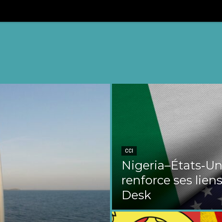
CCI
Nigeria–États‑Uni
renforce ses liens
Desk