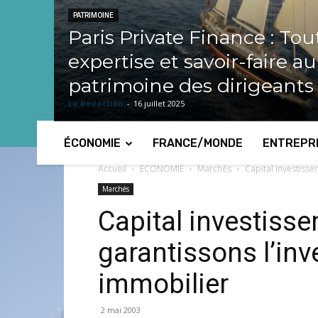
PATRIMOINE
Paris Private Finance : Tou
expertise et savoir-faire a
patrimoine des dirigeants
La Redaction
-
16 juillet 2025
ÉCONOMIE
FRANCE/MONDE
ENTREPR
Accueil
ECONOMIE
Marchés
Capital investiss
Marchés
Capital investiss
garantissons l’in
immobilier
2 mai 2003