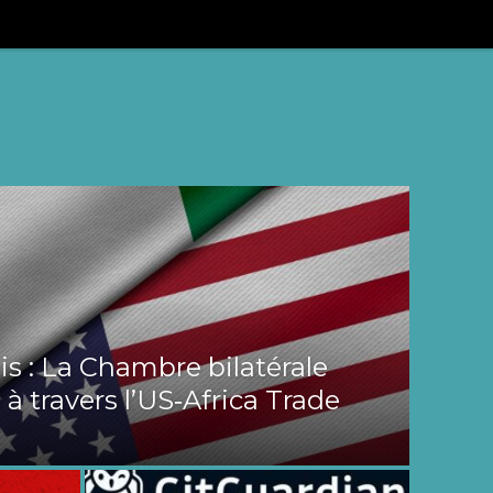
s : La Chambre bilatérale
 à travers l’US‑Africa Trade