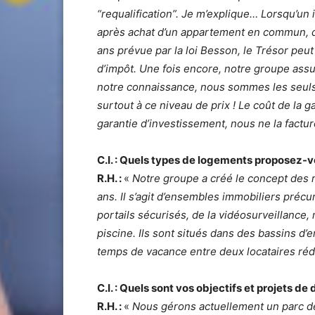
“requalification”. Je m’explique… Lorsqu’un 
après achat d’un appartement en commun, do
ans prévue par la loi Besson, le Trésor pe
d’impôt. Une fois encore, notre groupe assurer
notre connaissance, nous sommes les seuls s
surtout à ce niveau de prix ! Le coût de la g
garantie d’investissement, nous ne la factu
C.I. : Quels types de logements proposez-v
R.H. :
«
Notre groupe a créé le concept des 
ans. Il s’agit d’ensembles immobiliers préc
portails sécurisés, de la vidéosurveillance
piscine. Ils sont situés dans des bassins d
temps de vacance entre deux locataires rédu
C.I. : Quels sont vos objectifs et projets d
R.H. :
«
Nous gérons actuellement un parc de