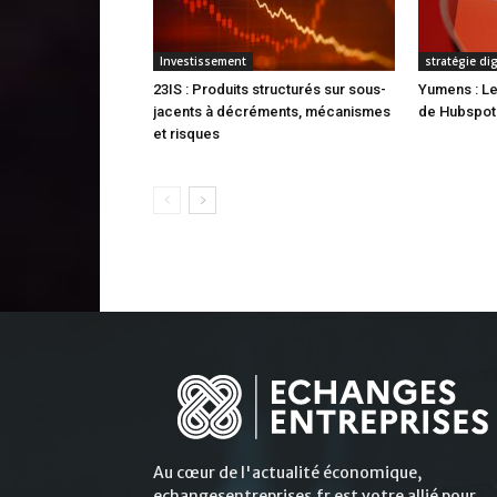
Investissement
stratégie di
23IS : Produits structurés sur sous-
Yumens : Le
jacents à décréments, mécanismes
de Hubspot
et risques
Au cœur de l'actualité économique,
echangesentreprises.fr est votre allié pour