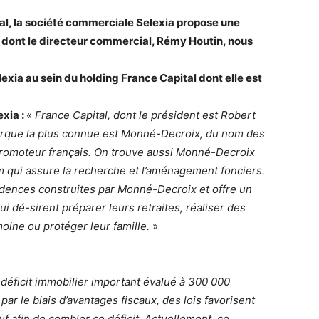
al, la société commerciale Selexia propose une
i dont le directeur commercial, Rémy Houtin, nous
exia au sein du holding France Capital dont elle est
xia :
«
France Capital, dont le président est Robert
marque la plus connue est Monné-Decroix, du nom des
 promoteur français. On trouve aussi Monné-Decroix
mm qui assure la recherche et l’aménagement fonciers.
sidences construites par Monné-Decroix et offre un
qui dé-sirent préparer leurs retraites, réaliser des
oine ou protéger leur famille.
»
 déficit immobilier important évalué à 300 000
 le biais d’avantages fiscaux, des lois favorisent
uf afin de combler ce déficit. Actuellement, ce