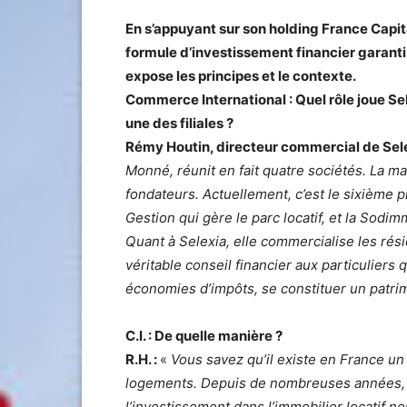
En s’appuyant sur son holding France Capit
formule d’investissement financier garant
expose les principes et le contexte.
Commerce International : Quel rôle joue Sel
une des filiales ?
Rémy Houtin, directeur commercial de Sele
Monné, réunit en fait quatre sociétés. La 
fondateurs. Actuellement, c’est le sixième
Gestion qui gère le parc locatif, et la Sodi
Quant à Selexia, elle commercialise les ré
véritable conseil financier aux particuliers 
économies d’impôts, se constituer un patrim
C.I. : De quelle manière ?
R.H. :
«
Vous savez qu’il existe en France un
logements. Depuis de nombreuses années, par
l’investissement dans l’immobilier locatif ne