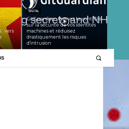
DIGITAL
GitGuardian : Prenez le contrôle
sur la sécurité de vos identités
 : vers
machines et réduisez
e
drastiquement les risques
d’intrusion
OS