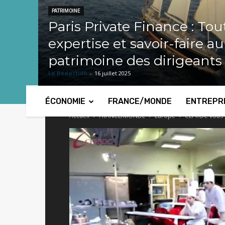
PATRIMOINE
Paris Private Finance : Tou
expertise et savoir-faire a
patrimoine des dirigeants
La Redaction
-
16 juillet 2025
ÉCONOMIE
FRANCE/MONDE
ENTREPR
Accueil
FRANCE/MONDE
Europe
CEPROC vous p