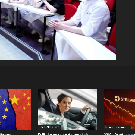
ENTREPRISES
Investissement
librage
Fulli : La solution de mobilité
23IS : Produits st