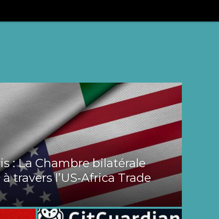
s : La Chambre bilatérale
 à travers l’US‑Africa Trade