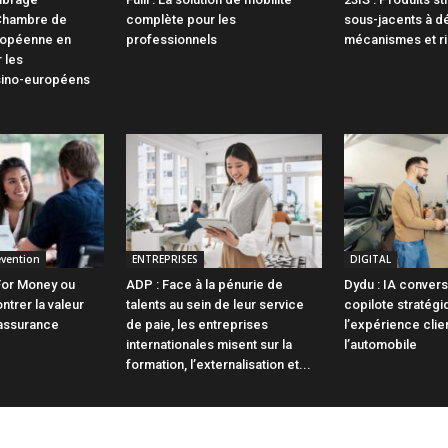
 Chambre de
complète pour les
sous-jacents à d
opéenne en
professionnels
mécanismes et r
 les
sino-européens
évention
ENTREPRISES
DIGITAL
 For Money ou
ADP : Face à la pénurie de
Dydu : IA convers
rer la valeur
talents au sein de leur service
copilote stratég
’assurance
de paie, les entreprises
l’expérience clie
internationales misent sur la
l’automobile
formation, l’externalisation et...