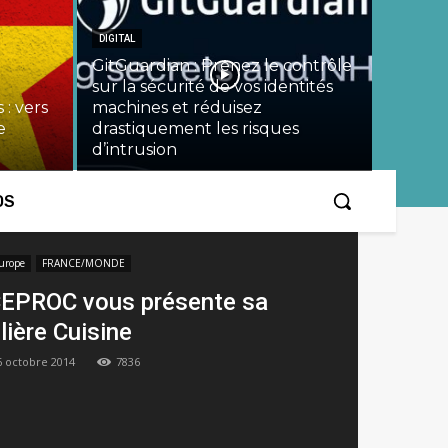
DIGITAL
GitGuardian : Prenez le contrôle
sur la sécurité de vos identités
 : vers
machines et réduisez
e
drastiquement les risques
d’intrusion
OS
urope
FRANCE/MONDE
EPROC vous présente sa
ilière Cuisine
6 octobre 2014
7836