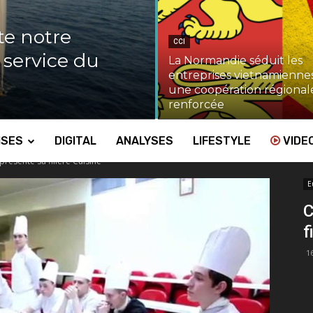
te notre
CCI
u service du
La Normandie séduit les
entreprises vietnamiennes
une coopération régional
renforcée
ISES
DIGITAL
ANALYSES
LIFESTYLE
VIDE
résente sa filière Cuisine
E
C
f
1