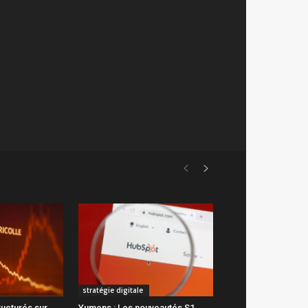
stratégie digitale
ructurés sur
Yumens : Les nouveautés S1