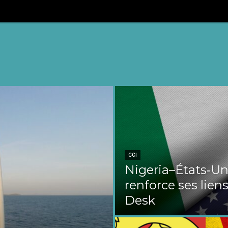
CCI
Nigeria–États‑Uni
renforce ses liens
Desk