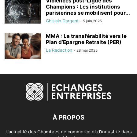
Violences post-Ligue des
Champions : Les institutions
parisiennes se mobilisent pour...
Ghislain Dargent
-
5 juin 2025
MMA : La transférabilité vers le
Plan d’Epargne Retraite (PER)
La Redaction
-
28 mai 2025
À PROPOS
L'actualité des Chambres de commerce et d'industrie dans