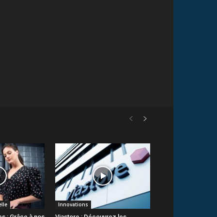
elle
Innovations
s : Grâce à nos
Viastore : Découvrez les