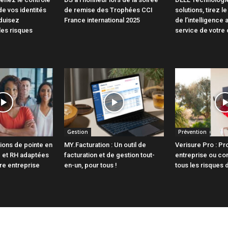
de vos identités
de remise des Trophées CCI
solutions, tirez le
duisez
France international 2025
de l’intelligence a
les risques
service de votre 
Gestion
Prévention
ions de pointe en
MY.Facturation : Un outil de
Verisure Pro : Pr
e et RH adaptées
facturation et de gestion tout-
entreprise ou c
otre entreprise
en-un, pour tous !
tous les risques 