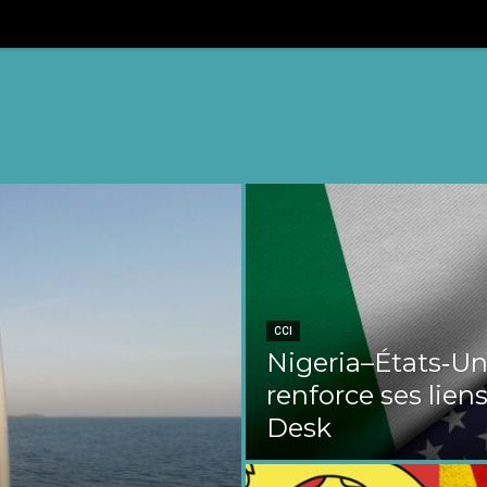
CCI
Nigeria–États‑Uni
renforce ses liens
Desk