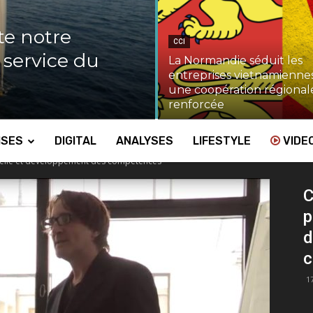
te notre
CCI
u service du
La Normandie séduit les
entreprises vietnamiennes
une coopération régional
renforcée
ISES
DIGITAL
ANALYSES
LIFESTYLE
VIDE
elle et développement des compétences
C
p
d
c
1