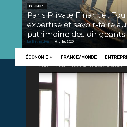
PATRIMOINE
Paris Private Finance : Tou
expertise et savoir-faire a
patrimoine des dirigeants
La Redaction
-
16 juillet 2025
ÉCONOMIE
FRANCE/MONDE
ENTREPR
Accueil
VIDEO
COMUNDI : formation professionn