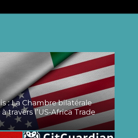
s : La Chambre bilatérale
 à travers l’US‑Africa Trade