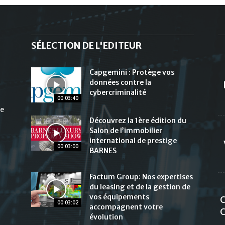
SÉLECTION DE L'EDITEUR
Capgemini : Protège vos
données contre la
cybercriminalité
00:03:40
de
Découvrez la 1ère édition du
Salon de l’immobilier
international de prestige
00:03:00
BARNES
Factum Group: Nos expertises
du leasing et de la gestion de
vos équipements
C
00:03:02
accompagnent votre
C
évolution