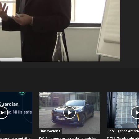
Innovations
Intelligence Artifici
renez le contrôle
DS à l’honneur lors de la soirée
DELL Technologie