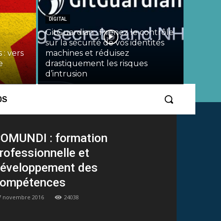
DIGITAL
GitGuardian : Prenez le contrôle
sur la sécurité de vos identités
 : vers
machines et réduisez
e
drastiquement les risques
d’intrusion
OS
OMUNDI : formation
rofessionnelle et
éveloppement des
ompétences
7 novembre 2016
24038