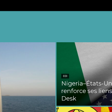
CCI
Nigeria–États‑Uni
renforce ses liens
Desk