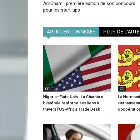
AmCham : première édition de son concours
pour les start-ups
ARTICLES CONNEXES
PLUS DE L'AUT
CCI
CCI
Nigeria–États‑Unis : La Chambre
La Normandi
bilatérale renforce ses liens à
vietnamienn
travers l’US‑Africa Trade Desk
coopération