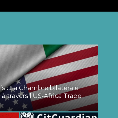
s : La Chambre bilatérale
 à travers l’US‑Africa Trade