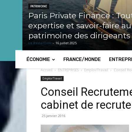
PATRIMOINE
Paris Private Finance : Tou
expertise et savoir-faire a
patrimoine des dirigeants
La Redaction
-
16 juillet 2025
ÉCONOMIE
FRANCE/MONDE
ENTREPR
Accueil
ENTREPRISES
Emploi/Travail
Conseil Re
Emploi/Travail
Conseil Recruteme
cabinet de recrut
25 janvier 2016