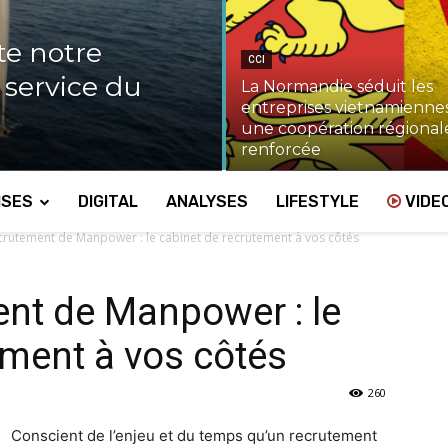
te notre
CCI
u service du
La Normandie séduit les
entreprises vietnamiennes
une coopération régional
renforcée
ISES
DIGITAL
ANALYSES
LIFESTYLE
VIDE
crutement de Manpower : le cabinet de recrutement à vos côtés
nt de Manpower : le
ement à vos côtés
260
Conscient de l’enjeu et du temps qu’un recrutement