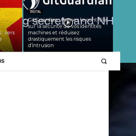
DIGITAL
GitGuardian : Prenez le contrôle
sur la sécurité de vos identités
 : vers
machines et réduisez
e
drastiquement les risques
d’intrusion
OS