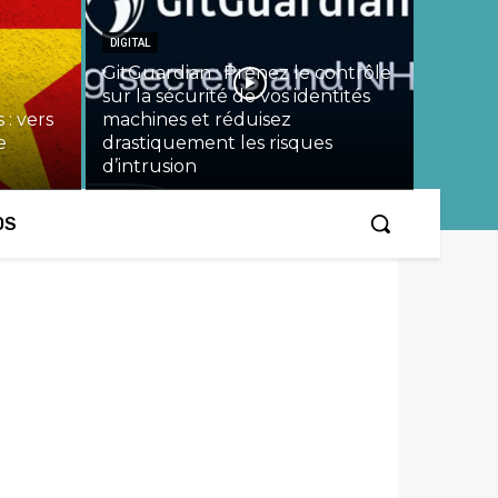
DIGITAL
GitGuardian : Prenez le contrôle
sur la sécurité de vos identités
 : vers
machines et réduisez
e
drastiquement les risques
d’intrusion
OS