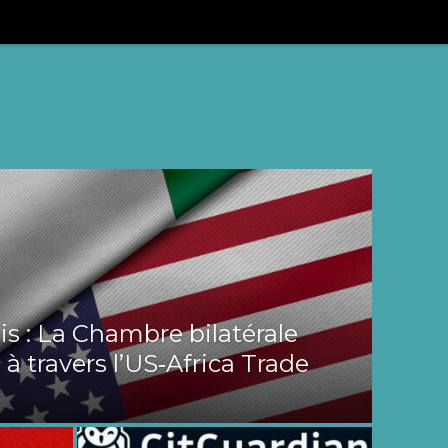
s : La Chambre bilatérale
 à travers l’US‑Africa Trade