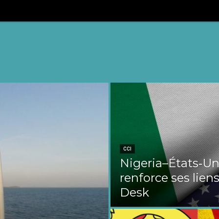
CCI
Nigeria–États‑Uni
renforce ses liens
Desk