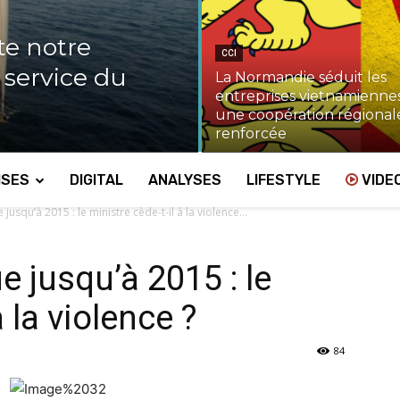
te notre
CCI
u service du
La Normandie séduit les
entreprises vietnamiennes
une coopération régional
renforcée
ISES
DIGITAL
ANALYSES
LIFESTYLE
VIDE
usqu’à 2015 : le ministre cède-t-il à la violence...
 jusqu’à 2015 : le
à la violence ?
84