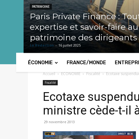
PATRIMOINE
Paris Private Finance : Tou
expertise et savoir-faire a
patrimoine des dirigeants
La Redaction
-
16 juillet 2025
ÉCONOMIE
FRANCE/MONDE
ENTREPR
Accueil
ECONOMIE
Fiscalité
Ecotaxe suspendue j
Fiscalité
Ecotaxe suspendue
ministre cède-t-il 
29 novembre 2013