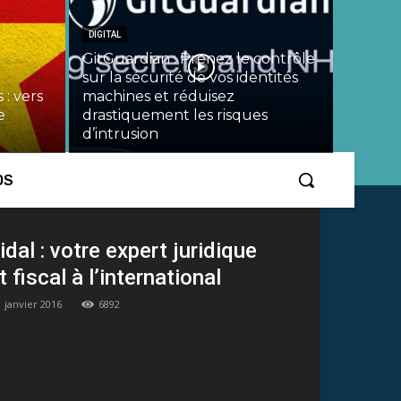
DIGITAL
GitGuardian : Prenez le contrôle
sur la sécurité de vos identités
 : vers
machines et réduisez
e
drastiquement les risques
d’intrusion
OS
idal : votre expert juridique
t fiscal à l’international
1 janvier 2016
6892