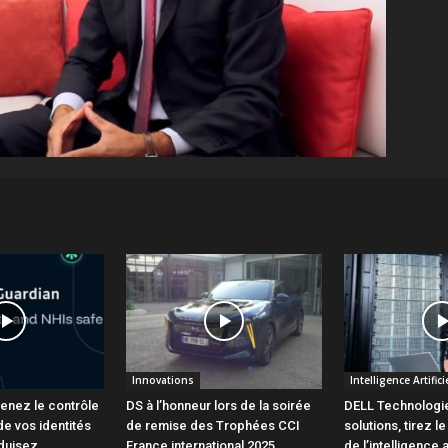
Innovations
Intelligence Artifici
renez le contrôle
DS à l’honneur lors de la soirée
DELL Technologie
de vos identités
de remise des Trophées CCI
solutions, tirez le
duisez
France international 2025
de l’intelligence a