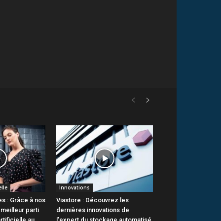
elle
Innovations
s : Grâce à nos
Viastore : Découvrez les
 meilleur parti
dernières innovations de
rtificielle au
l’expert du stockage automatisé,