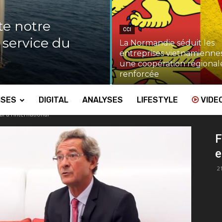
te notre
CCI
u service du
La Normandie séduit les
entreprises vietnamiennes
une coopération régional
renforcée
ISES
DIGITAL
ANALYSES
LIFESTYLE
VIDE
al à l’international
F
e
2