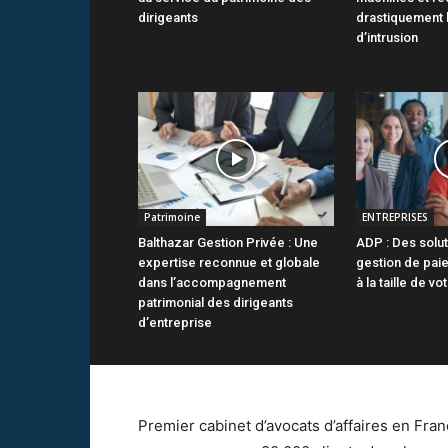
dirigeants
drastiquement 
d’intrusion
Patrimoine
ENTREPRISES
Balthazar Gestion Privée : Une
ADP : Des solut
expertise reconnue et globale
gestion de pai
dans l’accompagnement
à la taille de v
patrimonial des dirigeants
d’entreprise
Premier cabinet d’avocats d’affaires en Fra