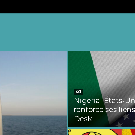
CCI
Nigeria–États‑Uni
renforce ses liens
Desk