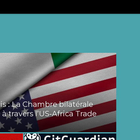
s : La Chambre bilatérale
 à travers l’US‑Africa Trade