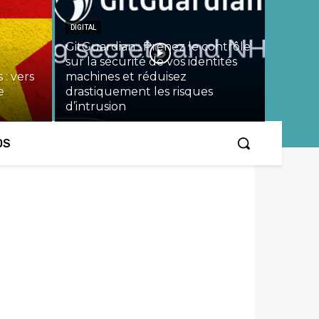
DIGITAL
GitGuardian : Prenez le contrôle
sur la sécurité de vos identités
 : vers
machines et réduisez
e
drastiquement les risques
d’intrusion
OS