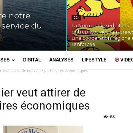
te notre
CCI
u service du
La Normandie séduit les
entreprises vietnamiennes
une coopération régional
renforcée
ISES
DIGITAL
ANALYSES
LIFESTYLE
VIDE
ier veut attirer de nouveaux partenaires économiques
ier veut attirer de
ires économiques
435