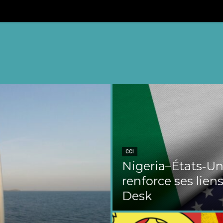
CCI
Nigeria–États‑Uni
renforce ses liens
Desk