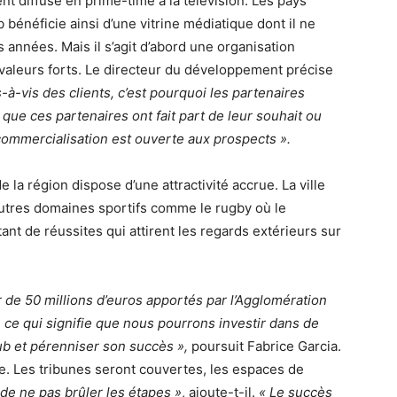
nt diffusé en prime-time à la télévision. Les pays
 bénéficie ainsi d’une vitrine médiatique dont il ne
 années. Mais il s’agit d’abord une organisation
 valeurs forts. Le directeur du développement précise
-à-vis des clients, c’est pourquoi les partenaires
 que ces partenaires ont fait part de leur souhait ou
commercialisation est ouverte aux prospects ».
 la région dispose d’une attractivité accrue. La ville
autres domaines sportifs comme le rugby où le
ant de réussites qui attirent les regards extérieurs sur
 de 50 millions d’euros apportés par l’Agglomération
 ce qui signifie que nous pourrons investir dans de
ub et pérenniser son succès »,
poursuit Fabrice Garcia.
. Les tribunes seront couvertes, les espaces de
 de ne pas brûler les étapes »
, ajoute-t-il.
« Le succès