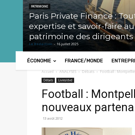
PATRIMOINE
Paris Private Finance : Tou
expertise et savoir-faire a
patrimoine des dirigeants
La Redaction
-
16 juillet 2025
ÉCONOMIE
FRANCE/MONDE
ENTREPR
Accueil
ANALYSES
Débats
Football : Montpell
Débats
Livres/dvd
Football : Montpell
nouveaux partena
13 août 2012