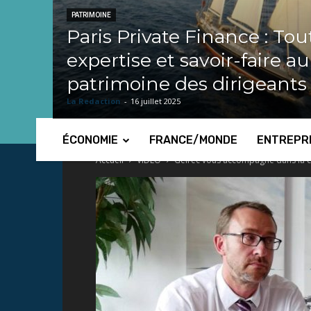
PATRIMOINE
Paris Private Finance : Tou
expertise et savoir-faire a
patrimoine des dirigeants
La Redaction
-
16 juillet 2025
ÉCONOMIE
FRANCE/MONDE
ENTREPR
Accueil
VIDEO
Geirec vous accompagne dans la c