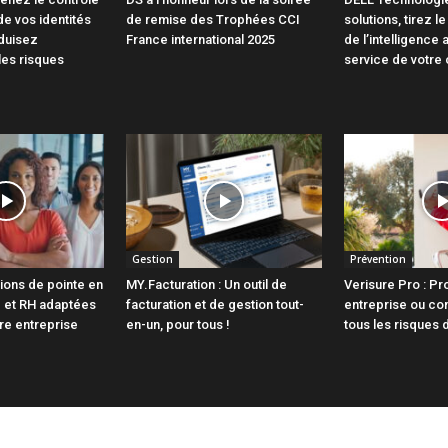
de vos identités
de remise des Trophées CCI
solutions, tirez le
duisez
France international 2025
de l’intelligence a
les risques
service de votre 
Gestion
Prévention
ions de pointe en
MY.Facturation : Un outil de
Verisure Pro : Pr
e et RH adaptées
facturation et de gestion tout-
entreprise ou c
otre entreprise
en-un, pour tous !
tous les risques 