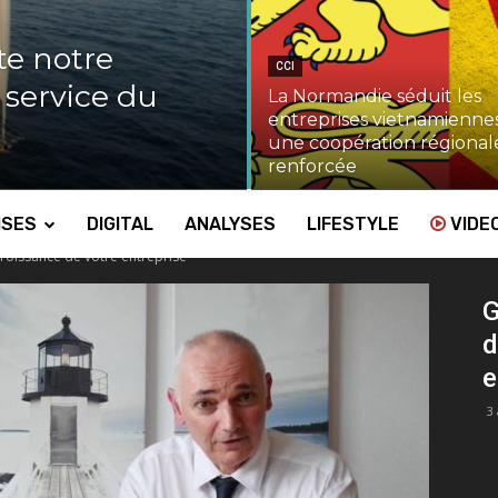
te notre
CCI
u service du
La Normandie séduit les
entreprises vietnamiennes
une coopération régional
renforcée
ISES
DIGITAL
ANALYSES
LIFESTYLE
VIDE
roissance de votre entreprise
G
d
e
3