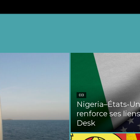
CCI
Nigeria–États‑Uni
renforce ses liens
Desk