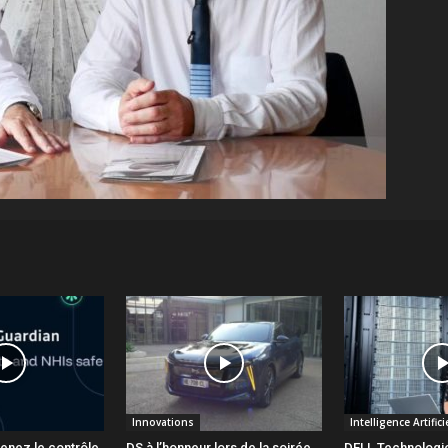
Innovations
Intelligence Artifici
renez le contrôle
DS à l’honneur lors de la soirée
DELL Technologie