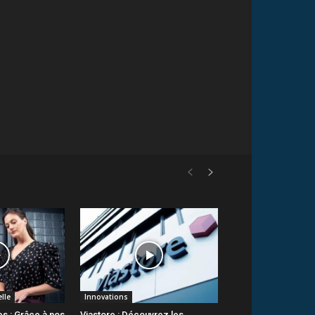
elle
Innovations
s : Grâce à nos
Viastore : Découvrez les