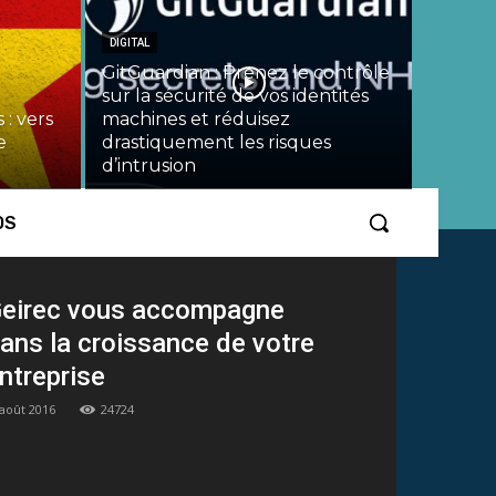
DIGITAL
GitGuardian : Prenez le contrôle
sur la sécurité de vos identités
 : vers
machines et réduisez
e
drastiquement les risques
d’intrusion
OS
eirec vous accompagne
ans la croissance de votre
ntreprise
 août 2016
24724