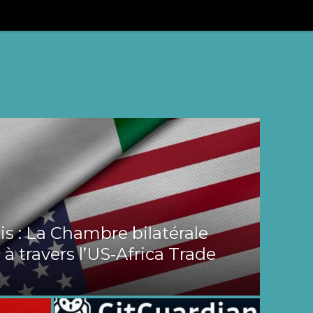
s : La Chambre bilatérale
 à travers l’US‑Africa Trade