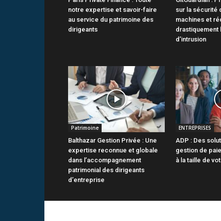
notre expertise et savoir-faire
sur la sécurité 
au service du patrimoine des
machines et ré
dirigeants
drastiquement 
d’intrusion
Patrimoine
ENTREPRISES
Balthazar Gestion Privée : Une
ADP : Des solut
expertise reconnue et globale
gestion de pai
dans l’accompagnement
à la taille de v
patrimonial des dirigeants
d’entreprise