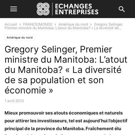
Accueil
FRANCE/MONDE
Amérique du nord
Gregory Selinger,
Premier ministre du Manitoba: L’atout du Manitoba? « La diversité de...
Amérique du nord
Gregory Selinger, Premier
ministre du Manitoba: L’atout
du Manitoba? « La diversité
de sa population et son
économie »
1 avril 2010
Mieux promouvoir ses atouts économiques et naturels
pour attirer les investisseurs, tel est aujourd’hui l’objectif
principal de la province du Manitoba. Fraîchement élu