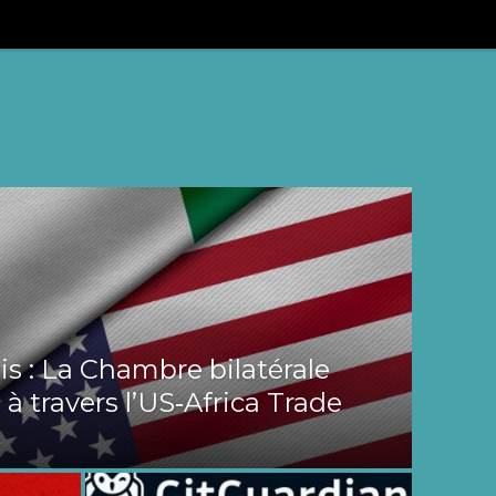
s : La Chambre bilatérale
 à travers l’US‑Africa Trade