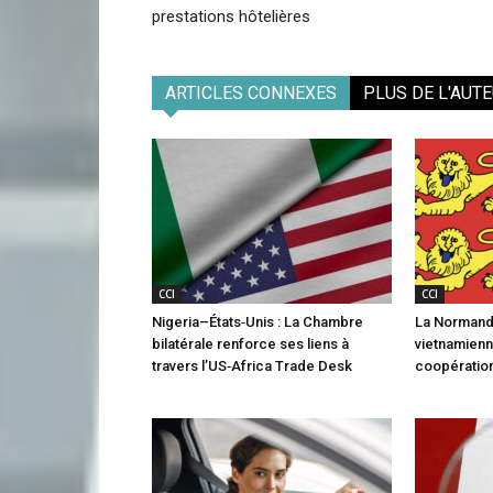
prestations hôtelières
ARTICLES CONNEXES
PLUS DE L'AUT
CCI
CCI
Nigeria–États‑Unis : La Chambre
La Normandi
bilatérale renforce ses liens à
vietnamienn
travers l’US‑Africa Trade Desk
coopération