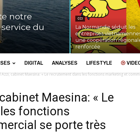
te notre
CCI
u service du
La Normandie séduit les
entreprises vietnamiennes
une coopération régional
renforcée
ISES
DIGITAL
ANALYSES
LIFESTYLE
VIDE
l Azzi, cabinet Maesina: « Le recrutement dans les fonctions marketing et commer
 cabinet Maesina: « Le
les fonctions
ercial se porte très