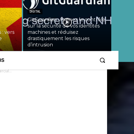
DIGITAL
GitGuardian : Prenez le contrôle
sur la sécurité de vos identités
 : vers
machines et réduisez
e
drastiquement les risques
d’intrusion
OS
cial...