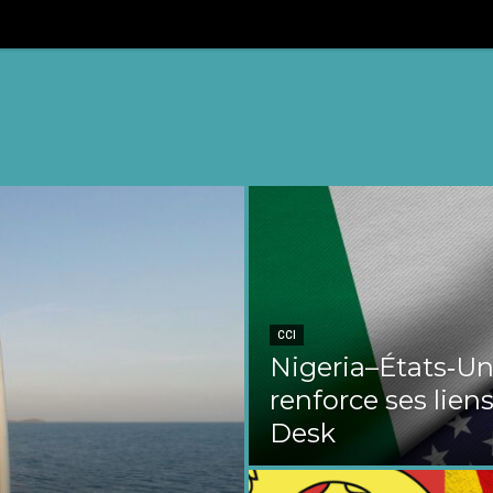
CCI
Nigeria–États‑Uni
renforce ses liens
Desk