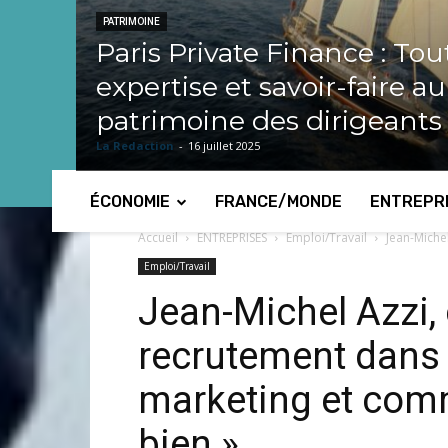
PATRIMOINE
Paris Private Finance : Tou
expertise et savoir-faire a
patrimoine des dirigeants
La Redaction
-
16 juillet 2025
ÉCONOMIE
FRANCE/MONDE
ENTREPR
Accueil
ENTREPRISES
Emploi/Travail
Jean-Miche
Emploi/Travail
Jean-Michel Azzi,
recrutement dans 
marketing et comm
bien »