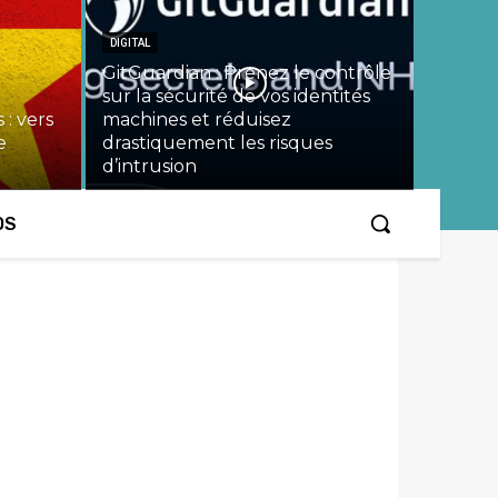
DIGITAL
GitGuardian : Prenez le contrôle
sur la sécurité de vos identités
 : vers
machines et réduisez
e
drastiquement les risques
d’intrusion
OS