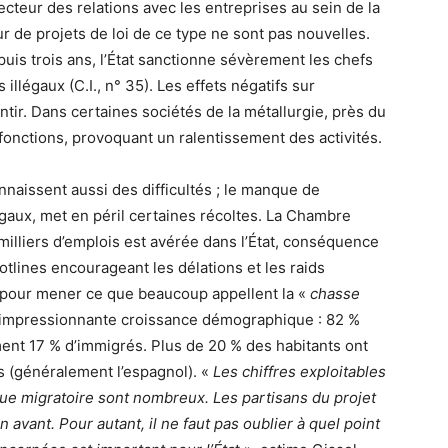
ecteur des relations avec les entreprises au sein de la
 de projets de loi de ce type ne sont pas nouvelles.
epuis trois ans, l’État sanctionne sévèrement les chefs
llégaux (C.I., n° 35). Les effets négatifs sur
ntir. Dans certaines sociétés de la métallurgie, près du
 fonctions, provoquant un ralentissement des activités.
onnaissent aussi des difficultés ; le manque de
légaux, met en péril certaines récoltes. La Chambre
illiers d’emplois est avérée dans l’État, conséquence
otlines encourageant les délations et les raids
s pour mener ce que beaucoup appellent la «
chasse
ne impressionnante croissance démographique : 82 %
nt 17 % d’immigrés. Plus de 20 % des habitants ont
is (généralement l’espagnol). «
Les chiffres exploitables
que migratoire sont nombreux. Les partisans du projet
en avant. Pour autant, il ne faut pas oublier à quel point