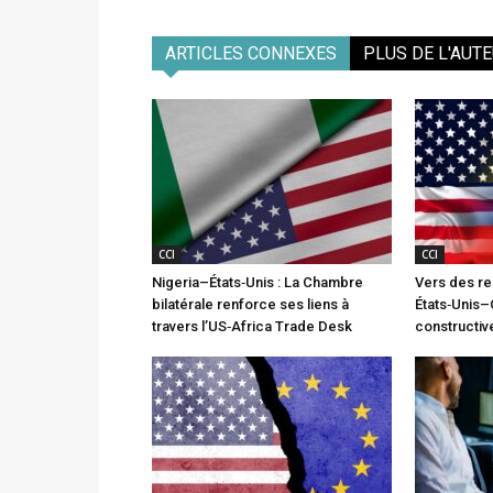
ARTICLES CONNEXES
PLUS DE L'AUT
CCI
CCI
Nigeria–États‑Unis : La Chambre
Vers des re
bilatérale renforce ses liens à
États‑Unis–
travers l’US‑Africa Trade Desk
constructiv