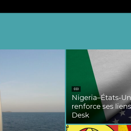
CCI
Nigeria–États‑Uni
renforce ses liens
Desk