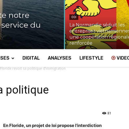
te notre
CCI
u service du
La Normandie séduit les
entreprises vietnamiennes
une coopération régional
renforcée
ISES
DIGITAL
ANALYSES
LIFESTYLE
VIDE
 Floride revoit sa politique d’immigration
a politique
81
En Floride, un projet de loi propose l’interdiction