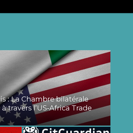
s : La Chambre bilatérale
 à travers l’US‑Africa Trade