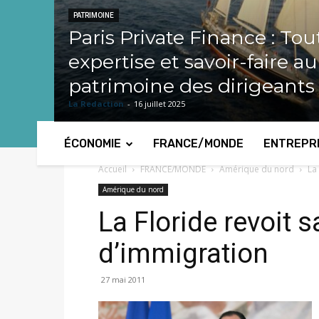
PATRIMOINE
Paris Private Finance : Tou
expertise et savoir-faire a
patrimoine des dirigeants
La Redaction
-
16 juillet 2025
ÉCONOMIE
FRANCE/MONDE
ENTREPR
Accueil
FRANCE/MONDE
Amérique du nord
La
Amérique du nord
La Floride revoit s
d’immigration
27 mai 2011