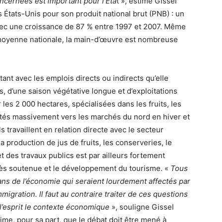
cernées est important pour l’Éta
t », estime Gissel
s États-Unis pour son produit national brut (PNB) : un
avec une croissance de 87 % entre 1997 et 2007. Même
 moyenne nationale, la main-d’œuvre est nombreuse
tant avec les emplois directs ou indirects qu’elle
s, d’une saison végétative longue et d’exploitations
 les 2 000 hectares, spécialisées dans les fruits, les
tés massivement vers les marchés du nord en hiver et
 travaillent en relation directe avec le secteur
a production de jus de fruits, les conserveries, le
t des travaux publics est par ailleurs fortement
rès soutenue et le développement du tourisme. «
Tous
ans de l’économie qui seraient lourdement affectés par
mmigration. Il faut au contraire traiter de ces questions
l’esprit le contexte économique
», souligne Gissel
me, pour sa part, que le débat doit être mené à