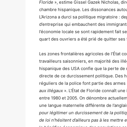
Floride
», estime Gissel Gazek Nicholas, dir
chambre hispanique. Les dissonances autour
L’Arizona a durci sa politique migratoire : d
d’entreprise qui embauchent des immigrants i
l’économie locale se sont rapidement fait se
quart des ouvriers a été prié de quitter ses
Les zones frontalières agricoles de l’État c
travailleurs saisonniers, en majorité des il
hispanique des USA confie que la perte de m
directe de ce durcissement politique. Des h
réguliers de la police font partie des arme
aux illégaux
». L’État de Floride connaît u
entre 1980 et 2005. On dénombre actuelleme
une langue maternelle différente de l’angla
pour légitimer un durcissement de la politi
de loi n’hésitent d’ailleurs pas à les mettre 