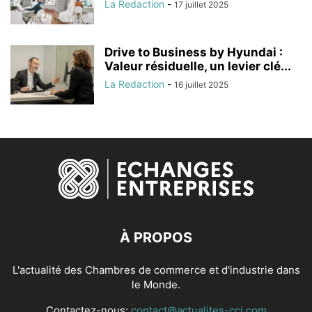
La Redaction
-
17 juillet 2025
Drive to Business by Hyundai :
Valeur résiduelle, un levier clé...
La Redaction
-
16 juillet 2025
À PROPOS
L'actualité des Chambres de commerce et d'industrie dans
le Monde.
Contactez-nous:
contact@actualites-cci.com