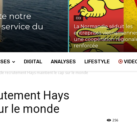
te notre
CCI
u service du
La Normandie séduit les
entreprises vietnamiennes
une coopération régional
renforcée
ISES
DIGITAL
ANALYSES
LIFESTYLE
VIDE
 de recrutement Hays maintient le cap sur le monde
rutement Hays
sur le monde
256