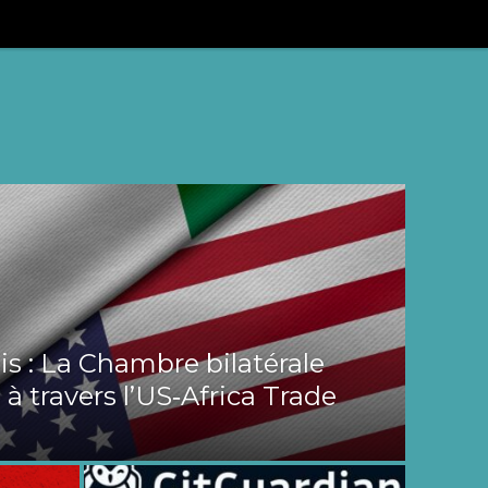
s : La Chambre bilatérale
 à travers l’US‑Africa Trade