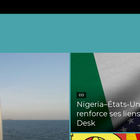
CCI
Nigeria–États‑Uni
renforce ses liens
Desk