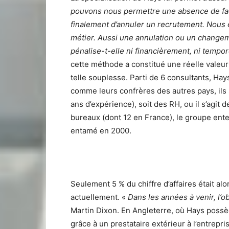
pouvons nous permettre une absence de fact
finalement d’annuler un recrutement. Nous e
métier. Aussi une annulation ou un changeme
pénalise-t-elle ni financièrement, ni tempo
cette méthode a constitué une réelle valeur
telle souplesse. Parti de 6 consultants, Ha
comme leurs confrères des autres pays, ils so
ans d’expérience), soit des RH, ou il s’agi
bureaux (dont 12 en France), le groupe ent
entamé en 2000.
Seulement 5 % du chiffre d’affaires était a
actuellement. «
Dans les années à venir, l’o
Martin Dixon. En Angleterre, où Hays poss
grâce à un prestataire extérieur à l’entrep