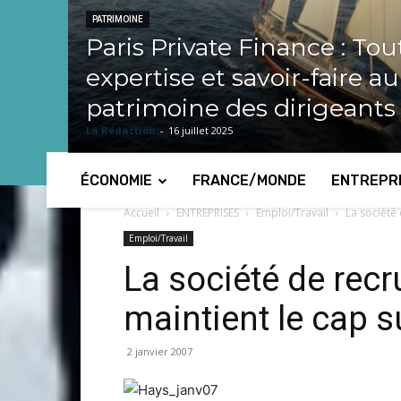
PATRIMOINE
Paris Private Finance : Tou
expertise et savoir-faire a
patrimoine des dirigeants
La Redaction
-
16 juillet 2025
ÉCONOMIE
FRANCE/MONDE
ENTREPR
Accueil
ENTREPRISES
Emploi/Travail
La société
Emploi/Travail
La société de rec
maintient le cap 
2 janvier 2007