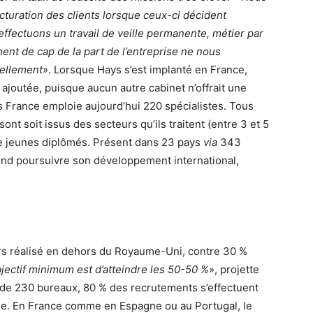
uration des clients lorsque ceux-ci décident
ffectuons un travail de veille permanente, métier par
nt de cap de la part de l’entreprise ne nous
rellement
». Lorsque Hays s’est implanté en France,
 ajoutée, puisque aucun autre cabinet n’offrait une
ys France emploie aujourd’hui 220 spécialistes. Tous
nt soit issus des secteurs qu’ils traitent (entre 3 et 5
t de jeunes diplômés. Présent dans 23 pays
via
343
end poursuivre son développement international,
lors réalisé en dehors du Royaume-Uni, contre 30 %
bjectif minimum est d’atteindre les 50-50 %
», projette
ède 230 bureaux, 80 % des recrutements s’effectuent
rise. En France comme en Espagne ou au Portugal, le