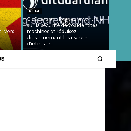
DIGITAL
GitGuardian : Prenez le contrôle
sur la sécurité de vos identités
 : vers
machines et réduisez
e
drastiquement les risques
d’intrusion
OS