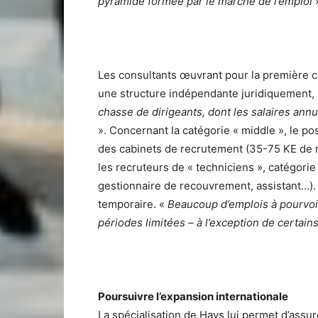
pyramide formée par le marché de l’emploi
Les consultants œuvrant pour la première c
une structure indépendante juridiquement,
chasse de dirigeants, dont les salaires an
». Concernant la catégorie « middle », le p
des cabinets de recrutement (35-75 KE de re
les recruteurs de « techniciens », catégorie
gestionnaire de recouvrement, assistant…). I
temporaire. «
Beaucoup d’emplois à pourvoir
périodes limitées – à l’exception de certai
Poursuivre l’expansion internationale
La spécialisation de Hays lui permet d’assur