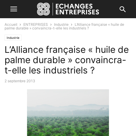
Accueil
ENTREPRISES
Industrie
L’Alliance française « huile de
palme durable » convaincra-t-elle les industriels ?
Industrie
L’Alliance française « huile de
palme durable » convaincra-
t-elle les industriels ?
2 septembre 2013