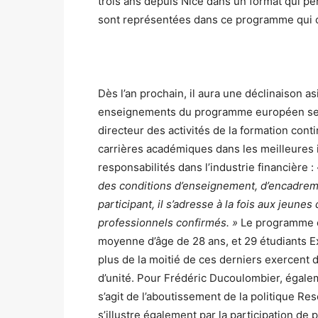
trois ans depuis Nice dans un format qui pe
sont représentées dans ce programme qui c
Dès l’an prochain, il aura une déclinaison a
enseignements du programme européen ser
directeur des activités de la formation con
carrières académiques dans les meilleures i
responsabilités dans l’industrie financière :
des conditions d’enseignement, d’encadrem
participant, il s’adresse à la fois aux jeune
professionnels confirmés. »
Le programme co
moyenne d’âge de 28 ans, et 29 étudiants E
plus de la moitié de ces derniers exercent 
d’unité. Pour Frédéric Ducoulombier, égalem
s’agit de l’aboutissement de la politique Re
s’illustre également par la participation de