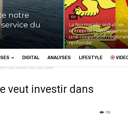
te notre
CCI
u service du
La Normandie séduit les
entreprises vietnamiennes
une coopération régional
renforcée
ISES
DIGITAL
ANALYSES
LIFESTYLE
VIDE
ice veut investir dans son avenir
 veut investir dans
110