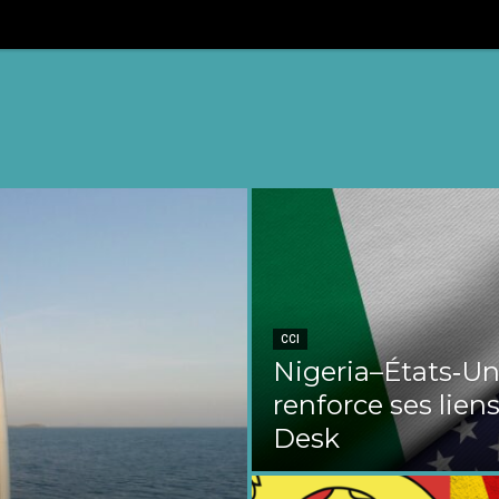
CCI
Nigeria–États‑Uni
renforce ses liens
Desk