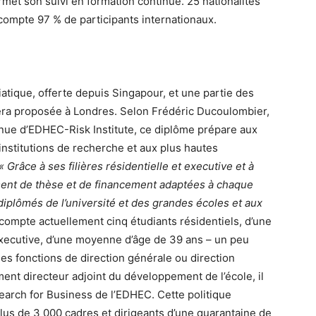
rmet son suivi en formation continue. 25 nationalités
ompte 97 % de participants internationaux.
siatique, offerte depuis Singapour, et une partie des
a proposée à Londres. Selon Frédéric Ducoulombier,
tinue d’EDHEC-Risk Institute, ce diplôme prépare aux
nstitutions de recherche et aux plus hautes
« Grâce à ses filières résidentielle et executive et à
ent de thèse et de financement adaptées à chaque
s diplômés de l’université et des grandes écoles et aux
mpte actuellement cinq étudiants résidentiels, d’une
xecutive, d’une moyenne d’âge de 39 ans – un peu
des fonctions de direction générale ou direction
ent directeur adjoint du développement de l’école, il
search for Business de l’EDHEC. Cette politique
 plus de 3 000 cadres et dirigeants d’une quarantaine de