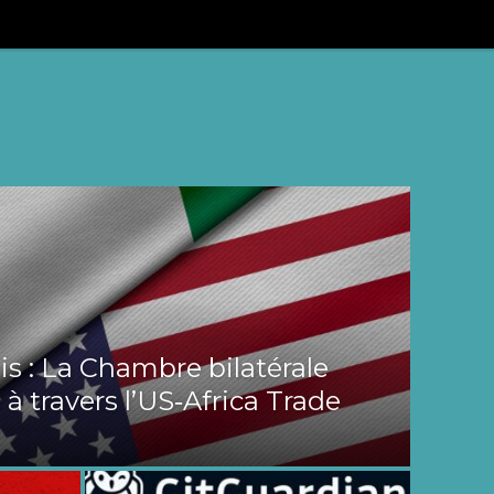
s : La Chambre bilatérale
 à travers l’US‑Africa Trade