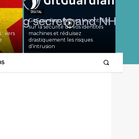
DIGITAL
GitGuardian : Prenez le contrôle
sur la sécurité de vos identités
 : vers
machines et réduisez
e
drastiquement les risques
d’intrusion
OS