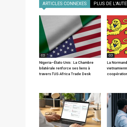
ARTICLES CONNEXES
PLUS DE L'AUT
CCI
CCI
Nigeria–États‑Unis : La Chambre
La Normandi
bilatérale renforce ses liens à
vietnamienn
travers l’US‑Africa Trade Desk
coopération