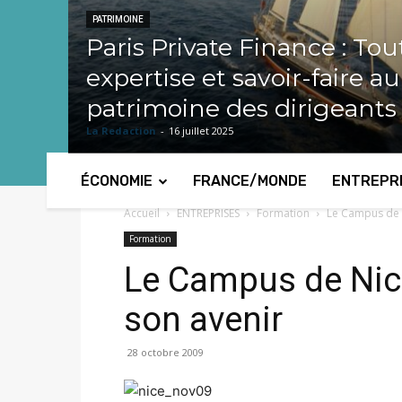
PATRIMOINE
Paris Private Finance : Tou
expertise et savoir-faire a
patrimoine des dirigeants
La Redaction
-
16 juillet 2025
ÉCONOMIE
FRANCE/MONDE
ENTREPR
Accueil
ENTREPRISES
Formation
Le Campus de N
Formation
Le Campus de Nice
son avenir
28 octobre 2009