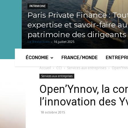
PATRIMOINE
Paris Private Finance : Tou
expertise et savoir-faire a
patrimoine des dirigeants
La Redaction
-
16 juillet 2025
ÉCONOMIE
FRANCE/MONDE
ENTREPR
Accueil
CCI
Services aux entreprises
Open’Ynno
Services aux entreprises
Open’Ynnov, la c
l’innovation des Y
18 octobre 2015