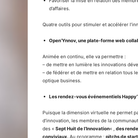
Favoriser la mise en relation des membr
d’affaires.
Quatre outils pour stimuler et accélérer l’i
Open’Ynnov
, une plate-forme web colla
Animée en continu, elle va permettre :
– de mettre en lumière les innovations dével
– de fédérer et de mettre en relation tous l
optique business.
Les rendez-vous événementiels Happy
Puisque la dimension virtuelle ne permet pa
d’innovation, les membres de la communauté
des «
Sept Huit de l’Innovation
« ,
des rendez
conviviaux.
Au programme :
pitchs de star