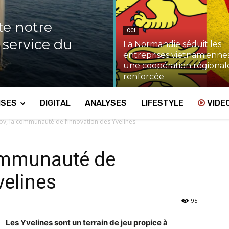
te notre
CCI
u service du
La Normandie séduit les
entreprises vietnamiennes
une coopération régional
renforcée
ISES
DIGITAL
ANALYSES
LIFESTYLE
VIDE
v, la communauté de l’innovation des Yvelines
ommunauté de
velines
95
Les Yvelines sont un terrain de jeu propice à