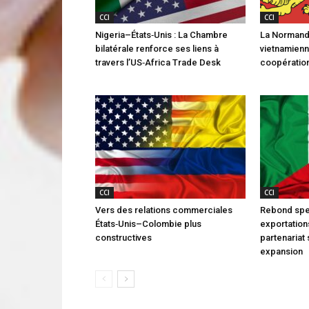
CCI
CCI
Nigeria–États‑Unis : La Chambre
La Normandi
bilatérale renforce ses liens à
vietnamienn
travers l’US‑Africa Trade Desk
coopération
CCI
CCI
Vers des relations commerciales
Rebond spe
États‑Unis–Colombie plus
exportations
constructives
partenariat 
expansion