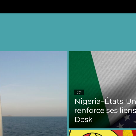
CCI
Nigeria–États‑Uni
renforce ses liens
Desk