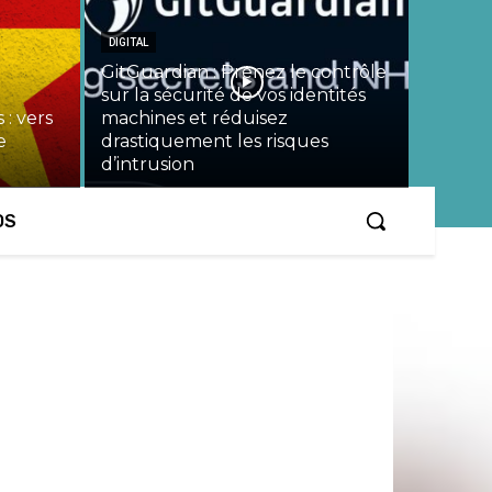
DIGITAL
GitGuardian : Prenez le contrôle
sur la sécurité de vos identités
 : vers
machines et réduisez
e
drastiquement les risques
d’intrusion
OS