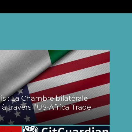
s : La Chambre bilatérale
 à travers l’US‑Africa Trade