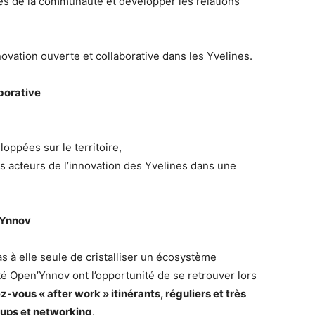
es de la communauté et développer les relations
nnovation ouverte et collaborative dans les Yvelines.
borative
oppées sur le territoire,
es acteurs de l’innovation des Yvelines dans une
’Ynnov
s à elle seule de cristalliser un écosystème
 Open’Ynnov ont l’opportunité de se retrouver lors
-vous « after work » itinérants, réguliers et très
tups et networking
.