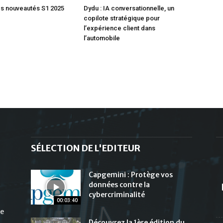
s nouveautés S1 2025
Dydu : IA conversationnelle, un
copilote stratégique pour
l’expérience client dans
l’automobile
SÉLECTION DE L'EDITEUR
Capgemini : Protège vos
données contre la
cybercriminalité
00:03:40
de
Découvrez la 1ère édition du