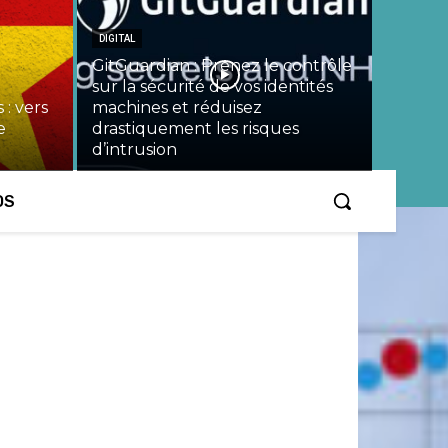
DIGITAL
GitGuardian : Prenez le contrôle
sur la sécurité de vos identités
 : vers
machines et réduisez
e
drastiquement les risques
d’intrusion
OS