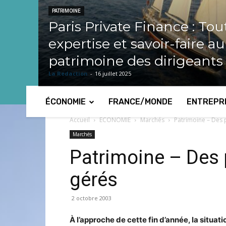
PATRIMOINE
Paris Private Finance : Tou
expertise et savoir-faire a
patrimoine des dirigeants
La Redaction
-
16 juillet 2025
ÉCONOMIE
FRANCE/MONDE
ENTREPR
Accueil
ECONOMIE
Marchés
Patrimoine – Des p
Marchés
Patrimoine – Des p
gérés
2 octobre 2003
À l’approche de cette fin d’année, la situat