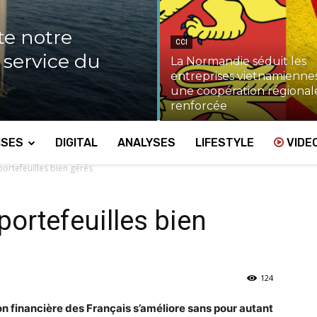
te notre
CCI
u service du
La Normandie séduit les
entreprises vietnamiennes
une coopération régional
renforcée
ISES
DIGITAL
ANALYSES
LIFESTYLE
VIDE
ortefeuilles bien gérés
ortefeuilles bien
124
ion financière des Français s’améliore sans pour autant