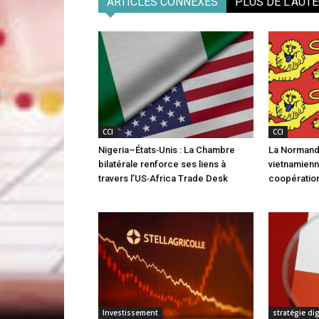
ARTICLES CONNEXES
PLUS DE L'AUT
CCI
CCI
Nigeria–États‑Unis : La Chambre
La Normandi
bilatérale renforce ses liens à
vietnamienn
travers l’US‑Africa Trade Desk
coopération
Investissement
stratégie di