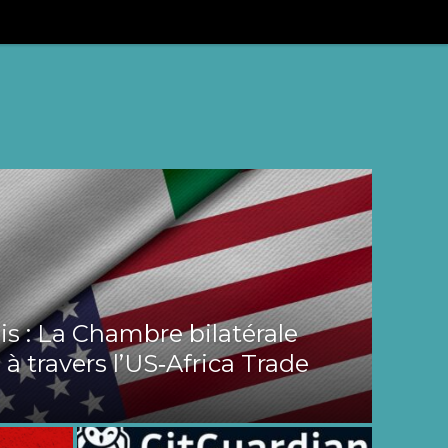
s : La Chambre bilatérale
 à travers l’US‑Africa Trade