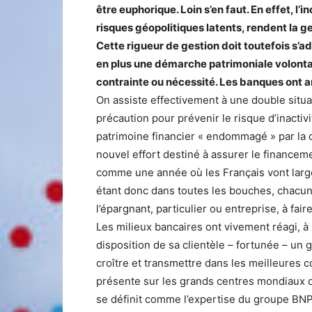
être euphorique. Loin s’en faut. En effet, l’
risques géopolitiques latents, rendent la g
Cette rigueur de gestion doit toutefois s’a
en plus une démarche patrimoniale volontar
contrainte ou nécessité. Les banques ont an
On assiste effectivement à une double situat
précaution pour prévenir le risque d’inactivit
patrimoine financier « endommagé » par la ch
nouvel effort destiné à assurer le financeme
comme une année où les Français vont large
étant donc dans toutes les bouches, chacun 
l’épargnant, particulier ou entreprise, à fair
Les milieux bancaires ont vivement réagi, à
disposition de sa clientèle – fortunée – un 
croître et transmettre dans les meilleures c
présente sur les grands centres mondiaux d
se définit comme l’expertise du groupe BN