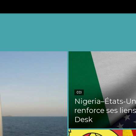
CCI
Nigeria–États‑Uni
renforce ses liens
Desk