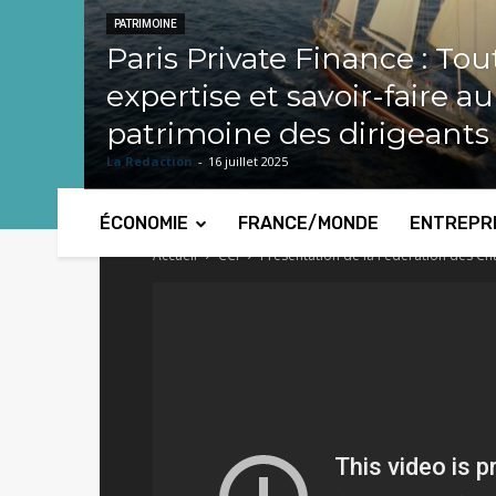
PATRIMOINE
Paris Private Finance : Tou
expertise et savoir-faire a
patrimoine des dirigeants
La Redaction
-
16 juillet 2025
ÉCONOMIE
FRANCE/MONDE
ENTREPR
Accueil
CCI
Présentation de la Fédération des 