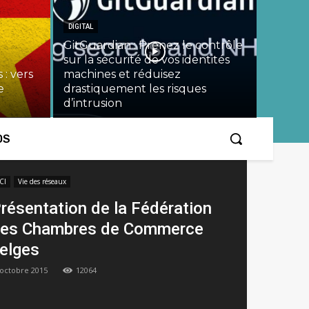
DIGITAL
GitGuardian : Prenez le contrôle
sur la sécurité de vos identités
 : vers
machines et réduisez
e
drastiquement les risques
d’intrusion
OS
CI
Vie des réseaux
résentation de la Fédération
es Chambres de Commerce
elges
 octobre 2015
12064