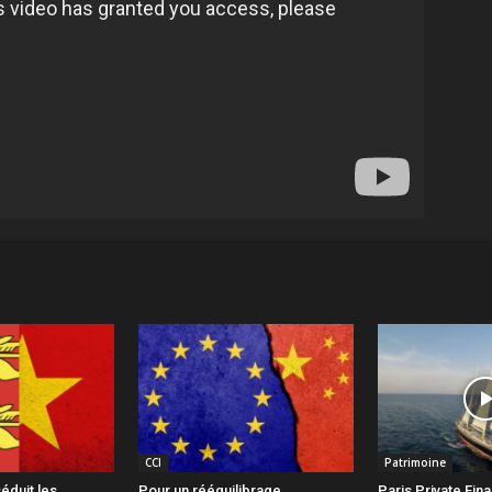
CCI
Patrimoine
éduit les
Pour un rééquilibrage
Paris Private Fin