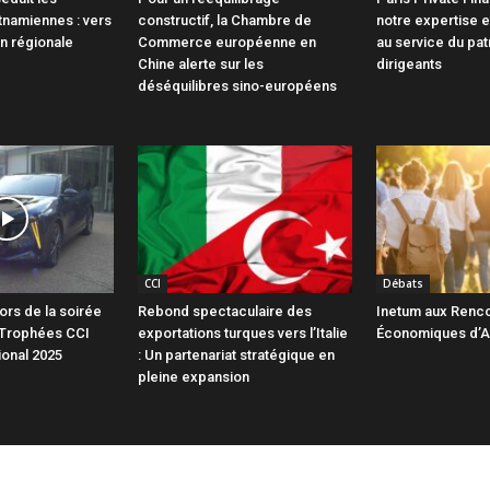
tnamiennes : vers
constructif, la Chambre de
notre expertise e
n régionale
Commerce européenne en
au service du pa
Chine alerte sur les
dirigeants
déséquilibres sino-européens
CCI
Débats
lors de la soirée
Rebond spectaculaire des
Inetum aux Renc
 Trophées CCI
exportations turques vers l’Italie
Économiques d’A
ional 2025
: Un partenariat stratégique en
pleine expansion