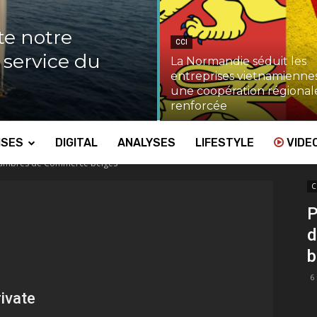
te notre
CCI
u service du
La Normandie séduit les
entreprises vietnamiennes
une coopération régional
renforcée
ISES
DIGITAL
ANALYSES
LIFESTYLE
VIDE
Chambres de Commerce belges
C
P
d
b
6