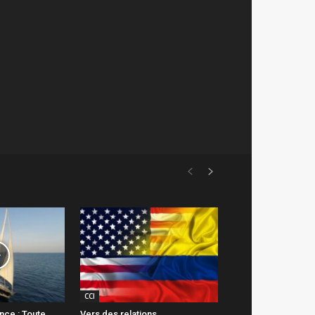
CCI
ance : Toute
Vers des relations