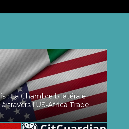
s : La Chambre bilatérale
 à travers l’US‑Africa Trade