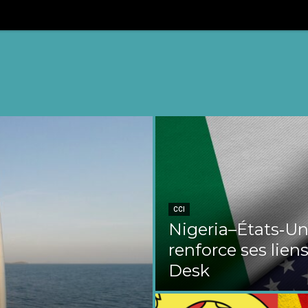
CCI
Nigeria–États‑Uni
renforce ses liens
Desk