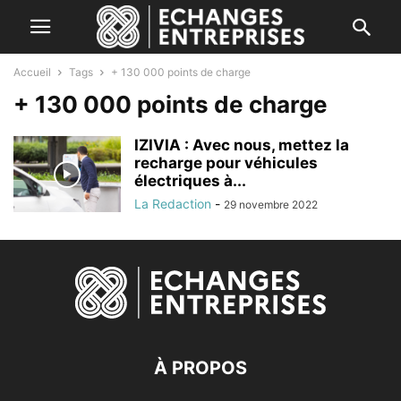
Accueil
Tags
+ 130 000 points de charge
+ 130 000 points de charge
IZIVIA : Avec nous, mettez la
recharge pour véhicules
électriques à...
La Redaction
-
29 novembre 2022
À PROPOS