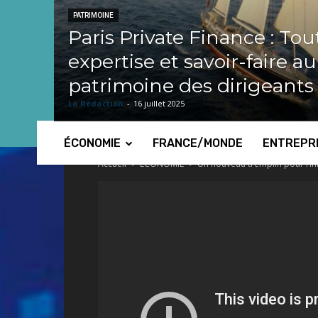
PATRIMOINE
Paris Private Finance : Tou
expertise et savoir-faire a
patrimoine des dirigeants
La Redaction
-
16 juillet 2025
ÉCONOMIE
FRANCE/MONDE
ENTREPR
Accueil
ECONOMIE
Un nouveau tremplin pour l’i