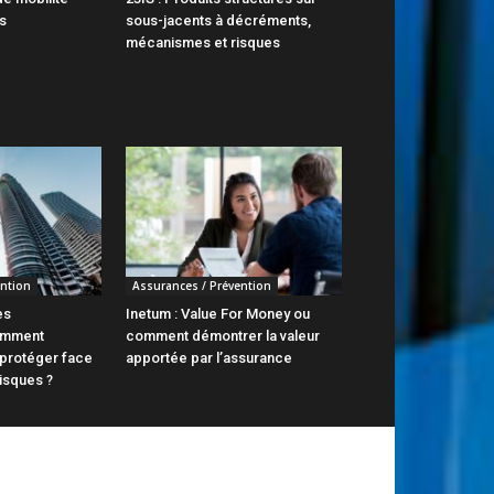
s
sous-jacents à décréments,
mécanismes et risques
ention
Assurances / Prévention
es
Inetum : Value For Money ou
comment
comment démontrer la valeur
 protéger face
apportée par l’assurance
isques ?