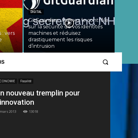
DIGITAL
GitGuardian : Prenez le contrôle
sur la sécurité de vos identités
 : vers
machines et réduisez
e
drastiquement les risques
d’intrusion
OS
CONOMIE
Fiscalité
n nouveau tremplin pour
’innovation
 mars 2013
13018