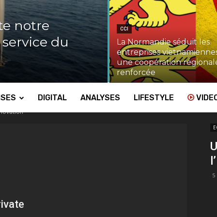
te notre
CCI
u service du
La Normandie séduit les
entreprises vietnamiennes
une coopération régional
renforcée
ISES
DIGITAL
ANALYSES
LIFESTYLE
VIDE
nnovation
E
U
l
5