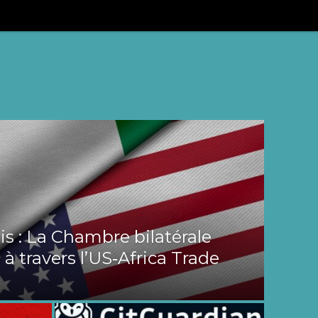
s : La Chambre bilatérale
 à travers l’US‑Africa Trade