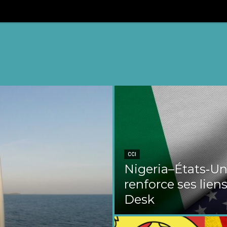
CCI
Nigeria–États‑Uni
renforce ses liens
Desk