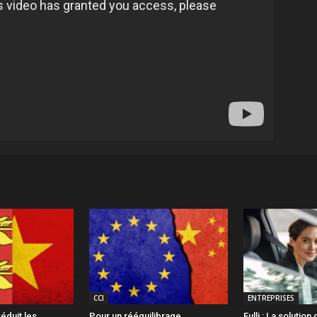
CCI
ENTREPRISES
éduit les
Pour un rééquilibrage
Fulli : La solution