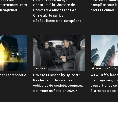
tnamiennes : vers
constructif, la Chambre de
complète pour le
n régionale
Commerce européenne en
professionnels
Chine alerte sur les
déséquilibres sino-européens
Fiscalité
Assurances / Prév
 : La trésorerie
Drive to Business by Hyundai :
WTW : Défaillanc
Réintégration fiscale des
d’entreprises, 
véhicules de société, comment
peuvent-elles se
optimiser sa flotte en 2025 ?
à la montée des r