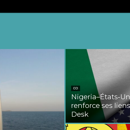
CCI
Nigeria–États‑Uni
renforce ses liens
Desk