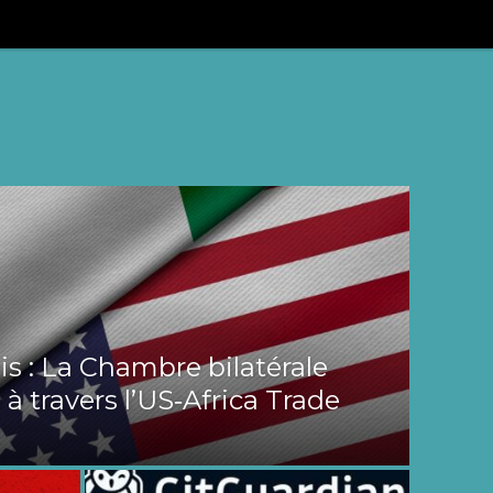
s : La Chambre bilatérale
 à travers l’US‑Africa Trade