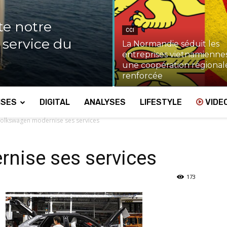
te notre
CCI
u service du
La Normandie séduit les
entreprises vietnamiennes
une coopération régional
renforcée
ISES
DIGITAL
ANALYSES
LIFESTYLE
VIDE
olkswagen modernise ses services
nise ses services
173