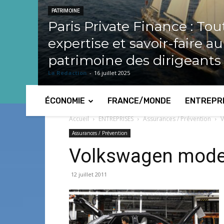
PATRIMOINE
Paris Private Finance : Tou
expertise et savoir-faire a
patrimoine des dirigeants
La Redaction
-
16 juillet 2025
ÉCONOMIE
FRANCE/MONDE
ENTREPR
Accueil
ENTREPRISES
Assurances / Prévention
V
Assurances / Prévention
Volkswagen moder
12 juillet 2011