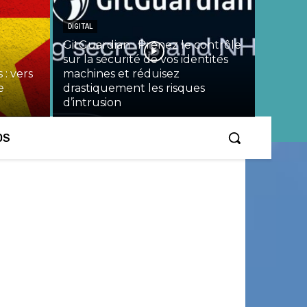
DIGITAL
GitGuardian : Prenez le contrôle
sur la sécurité de vos identités
 : vers
machines et réduisez
e
drastiquement les risques
d’intrusion
OS