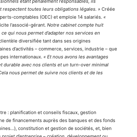
ssionnels étant pénalement responsables, ils
t respectent toutes leurs obligations légales. »
Créée
perts-comptables (OEC) et emploie 14 salariés.
«
licite l’associé-gérant.
Notre cabinet compte huit
s, ce qui nous permet d’adapter nos services en
lientèle diversifiée tant dans ses origines
ines d’activités – commerce, services, industrie – que
upes internationaux.
« Et nous avons les avantages
 et durable avec nos clients et un turn-over minimal
Cela nous permet de suivre nos clients et de les
e : planification et conseils fiscaux, gestion
rche de financements auprès des banques et des fonds
ines…), constitution et gestion de sociétés, et, bien
n projet d’entreprise – création, développement ou