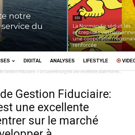
te notre
CCI
u service du
La Normandie séduit les
entreprises vietnamiennes
une coopération régional
renforcée
ISES
DIGITAL
ANALYSES
LIFESTYLE
VIDE
de Gestion Fiduciaire: « Le Luxembourg est une excellente plate-forme...
 de Gestion Fiduciaire:
st une excellente
ntrer sur le marché
elopper à