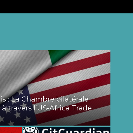
s : La Chambre bilatérale
 à travers l’US‑Africa Trade