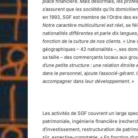
place financière. Mais désormais, les profe
s’assurent que les sociétés qu’ils domicilien
en 1993, SGF est membre de l’Ordre des ex
Notre caractère multiculturel est réel
, se fé
nationalités différentes et parle dix langue
fonction de la culture de nos clients. »
Une c
géographiques – 42 nationalités –, ses doma
sa taille – des commerçants locaux aux gro
d’une petite structure : une relation étroite
dans le personnel, ajoute l’associé-gérant. 
accompagner dans leur développement. »
Les activités de SGF couvrent un large spectr
patrimoniale, ingénierie financière (reche
d’investissement, restructuration de patrimo
sûr, expertise-comptable.
« En fonction d’u