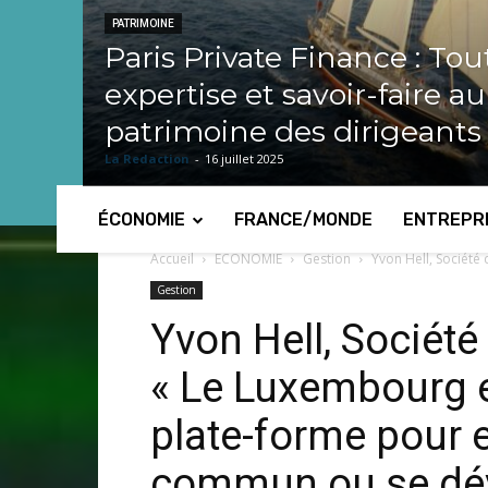
PATRIMOINE
Paris Private Finance : Tou
expertise et savoir-faire a
patrimoine des dirigeants
La Redaction
-
16 juillet 2025
ÉCONOMIE
FRANCE/MONDE
ENTREPR
Accueil
ECONOMIE
Gestion
Yvon Hell, Société 
Gestion
Yvon Hell, Société
« Le Luxembourg e
plate-forme pour e
commun ou se dév