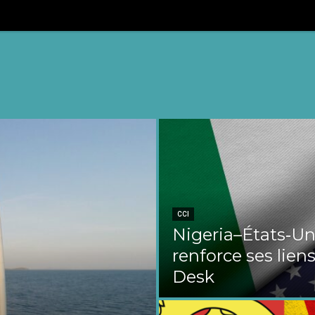
CCI
Nigeria–États‑Uni
renforce ses liens
Desk