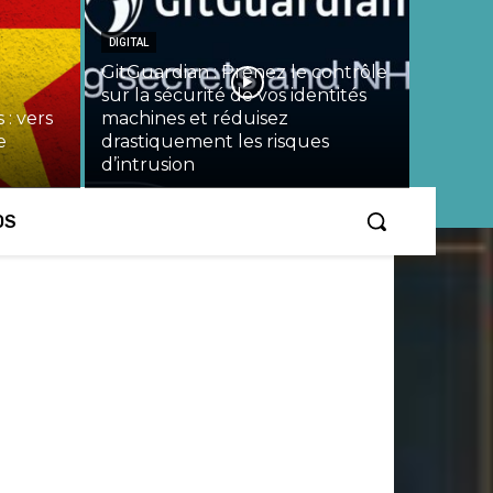
DIGITAL
GitGuardian : Prenez le contrôle
sur la sécurité de vos identités
 : vers
machines et réduisez
e
drastiquement les risques
d’intrusion
OS